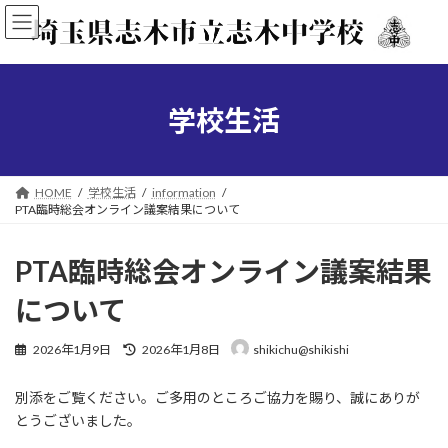
コ
ナ
ン
ビ
テ
ゲ
ン
ー
ツ
シ
へ
ョ
学校生活
ス
ン
キ
に
ッ
移
プ
動
HOME
学校生活
information
PTA臨時総会オンライン議案結果について
PTA臨時総会オンライン議案結果
について
最
2026年1月9日
2026年1月8日
shikichu@shikishi
終
更
別添をご覧ください。ご多用のところご協力を賜り、誠にありが
新
日
とうございました。
時