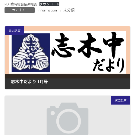
:
PDF臨時総会結果報告
ダウンロード
information
、
未分類
カテゴリー
前の記事
志木中だより 1月号
2026年1月8日
次の記事