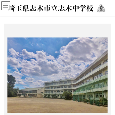
コ
ナ
ン
ビ
テ
ゲ
ン
ー
ツ
シ
へ
ョ
ス
ン
キ
に
ッ
移
プ
動