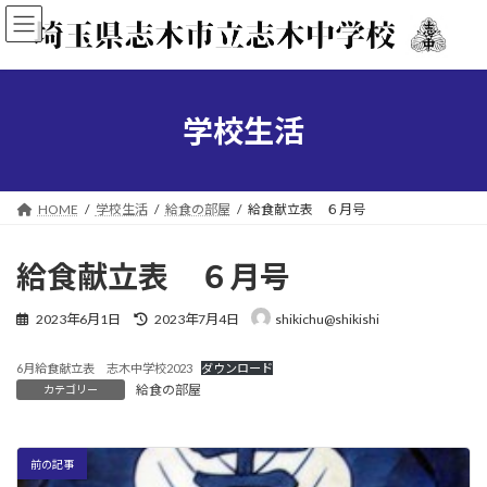
コ
ナ
ン
ビ
テ
ゲ
ン
ー
ツ
シ
へ
ョ
学校生活
ス
ン
キ
に
ッ
移
プ
動
HOME
学校生活
給食の部屋
給食献立表 ６月号
給食献立表 ６月号
最
2023年6月1日
2023年7月4日
shikichu@shikishi
終
更
6月給食献立表 志木中学校2023
ダウンロード
新
給食の部屋
カテゴリー
日
時
:
前の記事