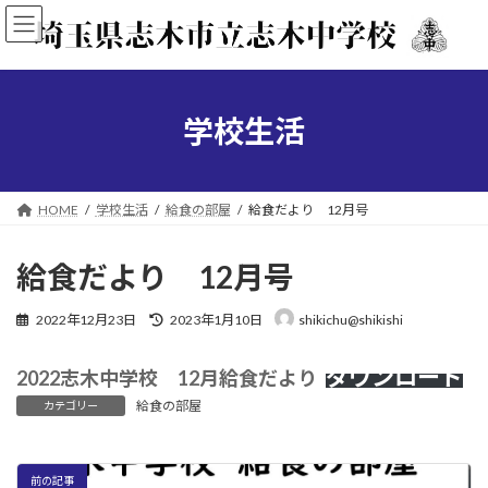
コ
ナ
ン
ビ
テ
ゲ
ン
ー
ツ
シ
へ
ョ
学校生活
ス
ン
キ
に
ッ
移
プ
動
HOME
学校生活
給食の部屋
給食だより 12月号
給食だより 12月号
最
2022年12月23日
2023年1月10日
shikichu@shikishi
終
更
ダウンロード
新
2022志木中学校 12月給食だより
日
給食の部屋
カテゴリー
時
:
前の記事