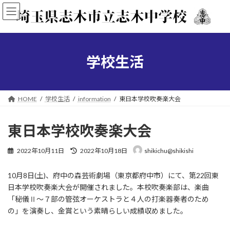
コ
ナ
ン
ビ
テ
ゲ
ン
ー
ツ
シ
へ
ョ
学校生活
ス
ン
キ
に
ッ
移
プ
動
HOME
学校生活
information
東日本学校吹奏楽大会
東日本学校吹奏楽大会
最
2022年10月11日
2022年10月18日
shikichu@shikishi
終
更
10月8日(土)、府中の森芸術劇場（東京都府中市）にて、第22回東
新
日
日本学校吹奏楽大会が開催されました。本校吹奏楽部は、楽曲
時
「秘儀Ⅱ～７部の管弦オーケストラと４人の打楽器奏者のため
:
の」を演奏し、金賞という素晴らしい成績収めました。