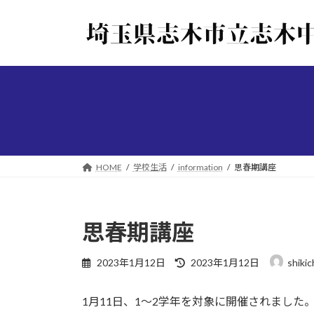
コ
ナ
ン
ビ
テ
ゲ
ン
ー
ツ
シ
へ
ョ
ス
ン
キ
に
ッ
移
プ
動
HOME
学校生活
information
思春期講座
思春期講座
最
2023年1月12日
2023年1月12日
shiki
終
更
1月11日、1〜2学年を対象に開催されまし
新