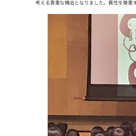
日
考える貴重な機会となりました。異性を尊重す
時
: