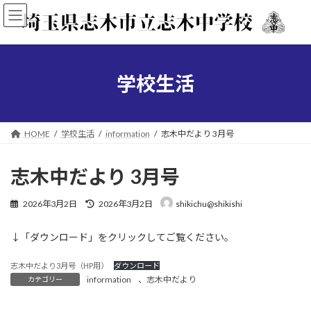
コ
ナ
ン
ビ
テ
ゲ
ン
ー
ツ
シ
へ
ョ
学校生活
ス
ン
キ
に
ッ
移
プ
動
HOME
学校生活
information
志木中だより 3月号
志木中だより 3月号
最
2026年3月2日
2026年3月2日
shikichu@shikishi
終
更
↓「ダウンロード」をクリックしてご覧ください。
新
日
時
志木中だより3月号（HP用）
ダウンロード
:
information
、
志木中だより
カテゴリー