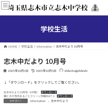
コ
ナ
ン
ビ
テ
ゲ
ン
ー
ツ
シ
へ
ョ
学校生活
ス
ン
キ
に
ッ
移
プ
動
HOME
学校生活
information
志木中だより 10月号
志木中だより 10月号
最
2025年10月1日
2025年10月1日
shikichu@shikishi
終
更
↓「ダウンロード」をクリックしてご覧ください。
新
日
時
志木中だより10月号（HP用）
ダウンロード
:
親と子の市内まるごとクリーン作戦PART２
ダウンロード
information
、
志木中だより
カテゴリー