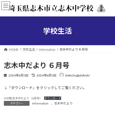
コ
ナ
ン
ビ
テ
ゲ
ン
ー
ツ
シ
へ
ョ
学校生活
ス
ン
キ
に
ッ
移
プ
動
HOME
学校生活
information
志木中だより ６月号
志木中だより ６月号
最
2024年6月3日
2024年6月3日
shikichu@shikishi
終
更
↓「ダウンロード」をクリックしてご覧ください。
新
日
時
(HP用)志木中だより（6月号）
ダウンロード
:
information
、
志木中だより
カテゴリー