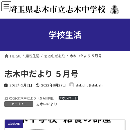
コ
ナ
ン
ビ
テ
ゲ
ン
ー
ツ
シ
へ
ョ
学校生活
ス
ン
キ
に
ッ
移
プ
動
HOME
学校生活
志木中だより
志木中だより ５月号
志木中だより ５月号
最
2022年5月2日
2022年8月29日
shikichu@shikishi
終
更
22_0502-志木中だより（５月HP用）
ダウンロード
新
志木中だより
カテゴリー
日
時
:
前の記事