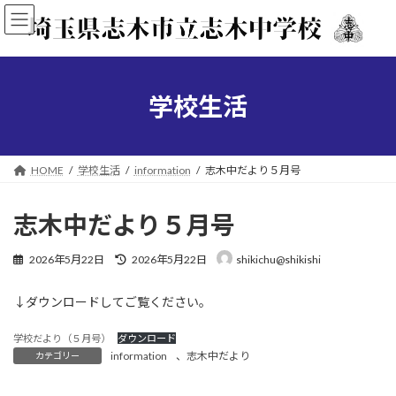
コ
ナ
ン
ビ
テ
ゲ
ン
ー
ツ
シ
へ
ョ
学校生活
ス
ン
キ
に
ッ
移
プ
動
HOME
学校生活
information
志木中だより５月号
志木中だより５月号
最
2026年5月22日
2026年5月22日
shikichu@shikishi
終
更
↓ダウンロードしてご覧ください。
新
日
時
学校だより（５月号）
ダウンロード
:
information
、
志木中だより
カテゴリー