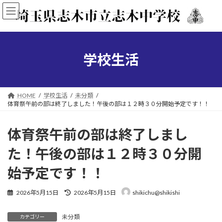
コ
ナ
ン
ビ
テ
ゲ
ン
ー
ツ
シ
へ
ョ
学校生活
ス
ン
キ
に
ッ
移
プ
動
HOME
学校生活
未分類
体育祭午前の部は終了しました！午後の部は１２時３０分開始予定です！！
体育祭午前の部は終了しまし
た！午後の部は１２時３０分開
始予定です！！
最
2026年5月15日
2026年5月15日
shikichu@shikishi
終
更
未分類
新
カテゴリー