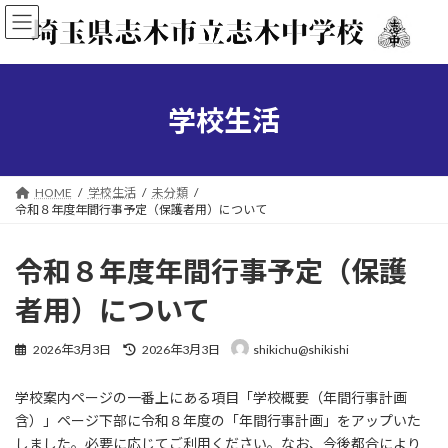
コ
ナ
ン
ビ
テ
ゲ
ン
ー
ツ
シ
へ
ョ
学校生活
ス
ン
キ
に
ッ
移
プ
動
HOME
学校生活
未分類
令和８年度年間行事予定（保護者用）について
令和８年度年間行事予定（保護
者用）について
最
2026年3月3日
2026年3月3日
shikichu@shikishi
終
更
学校案内ページの一番上にある項目「学校概要（年間行事計画
新
日
含）」ページ下部に令和８年度の「年間行事計画」をアップいた
時
しました。必要に応じてご利用ください。なお、今後都合により