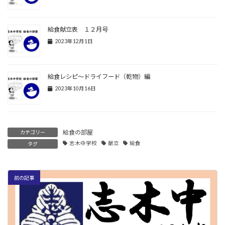
給食献立表 １２月号
2023年12月1日
給食レシピ～ドライフード（乾物）編
2023年10月16日
給食の部屋
カテゴリー
志木中学校
献立
給食
タグ
前の記事