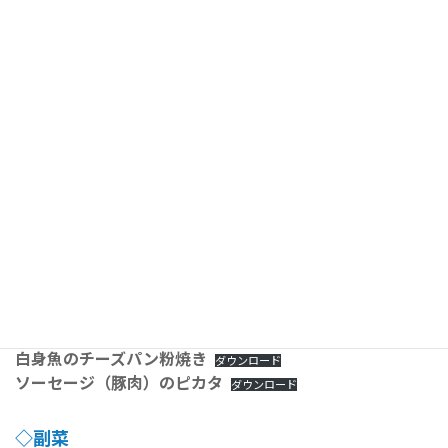
:
自分でも作ってみよう！というあなたにおすすめのレシピを紹介
します。
中学の給食を思い出して作っていただければ幸いです。
今後もおすすめのお弁当レシピを増やしていくので、志木中を思
い出したときはホームページをのぞいてください♡
＜お弁当レシピ＞
◇主食
元気もりもりご飯
ダウンロード
ツナとわかめのご飯
ダウンロード
◇主菜
梅チキン
ダウンロード
白身魚のチーズパン粉焼き
ダウンロード
ソーセージ（豚肉）のピカタ
ダウンロード
◇副菜