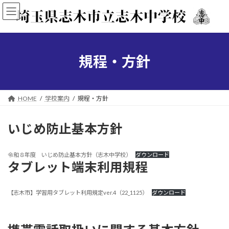
コ
ナ
ン
ビ
テ
ゲ
ン
ー
ツ
シ
へ
ョ
規程・方針
ス
ン
キ
に
ッ
移
プ
動
HOME
学校案内
規程・方針
いじめ防止基本方針
令和８年度 いじめ防止基本方針（志木中学校）
ダウンロード
タブレット端末利用規程
【志木市】学習用タブレット利用規定ver.4（22_1125）
ダウンロード